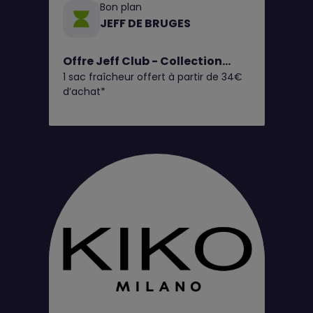
Bon plan
JEFF DE BRUGES
Offre Jeff Club - Collection
1 sac fraîcheur offert à partir de 34€
Fruits d'Été
d’achat*