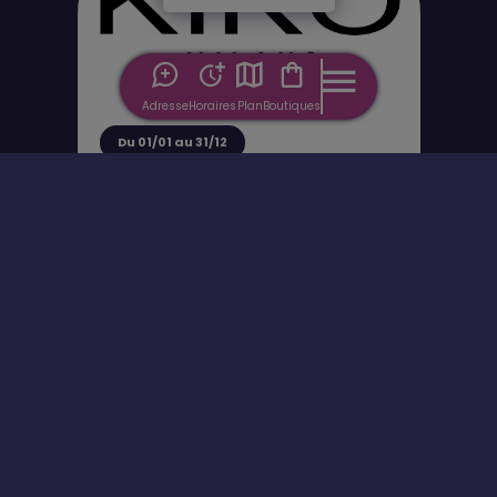
Adresse
Horaires
Plan
Boutiques
Du 01/01 au 31/12
Bon plan
KIKO MILANO
Offre Fidélité
Laissez-vous surprendre par des
cadeaux, des avantages tout au long
de l'année et de petits moments rien
que pour vous*