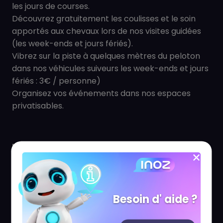
les jours de courses.
Découvrez gratuitement les coulisses et le soin
apportés aux chevaux lors de nos visites guidées
(les week-ends et jours fériés).
Vibrez sur la piste à quelques mètres du peloton
dans nos véhicules suiveurs les week-ends et jours
fériés : 3€ / personne)
Organisez vos événements dans nos espaces
privatisables.
Informations pratiques & accès
Adresse Complète
Hippodrome Lyon-Carré de Soie, 1 av. de Böhlen
Besoin d' aide ?
69120 VAULX EN VELIN.
Face au centre commercial Carré de Soie, le long