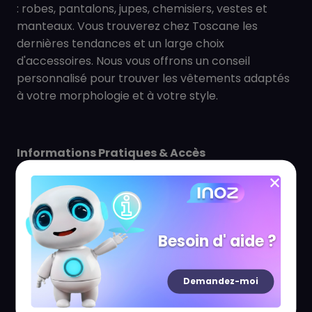
: robes, pantalons, jupes, chemisiers, vestes et
manteaux. Vous trouverez chez Toscane les
dernières tendances et un large choix
d'accessoires. Nous vous offrons un conseil
personnalisé pour trouver les vêtements adaptés
à votre morphologie et à votre style.
Informations Pratiques & Accès
Adresse Complète
Toscane, Centre Commercial Carré de Soie, 2 Rue
Jacquard, 69120 Vaulx-en-Velin, Lyon.
Besoin d' aide ?
Horaires d'Ouverture
Demandez-moi
Du lundi au samedi : 10h00 - 20h00.