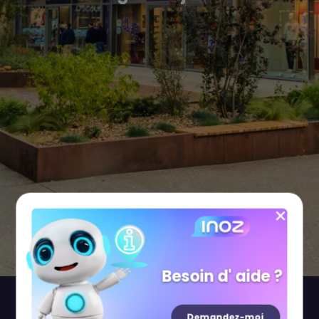
Besoin d' aide ?
Boutiques
Restaurants
Loisirs
Demandez-moi