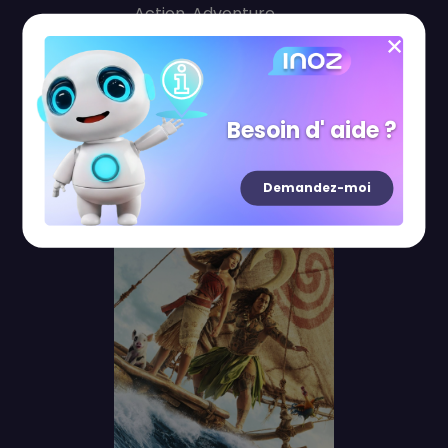
Action, Adventure
10:30
11:45
14:15
13:45
Besoin d' aide ?
21:00
Demandez-moi