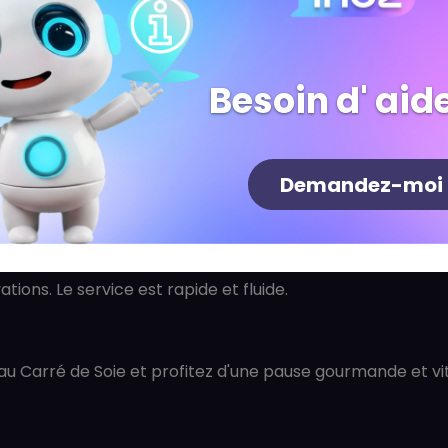
Besoin d' aide
FAQ)
iennes ou véganes ?
Demandez-moi
t jus adaptés aux régimes végétariens et véganes.
ions. Le service est rapide et fluide.
 au Carré de Soie et profitez d'une pause gourmande et v