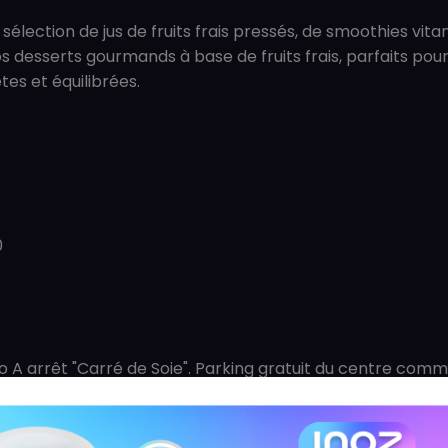
 sélection de jus de fruits frais pressés, de smoothies v
s desserts gourmands à base de fruits frais, parfaits po
es et équilibrées.
0
o A arrêt "Carré de Soie". Parking gratuit du centre comm