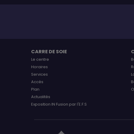
CARRE DE SOIE
Le centre
B
Horaires
R
Services
L
Accès
B
Plan
O
Actualités
Exposition IN Fusion par l'E.F.S