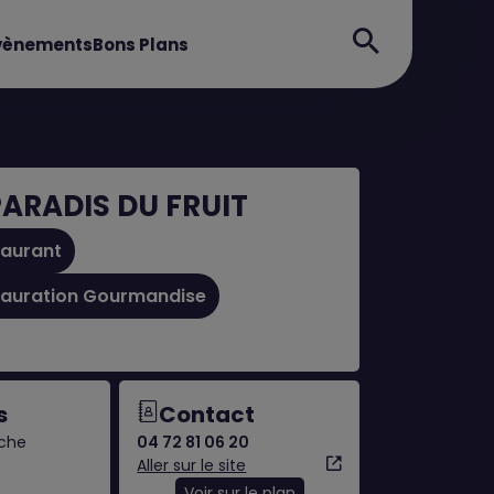
évènements
Bons Plans
PARADIS DU FRUIT
taurant
tauration Gourmandise
s
Contact
nche
04 72 81 06 20
Aller sur le site
Voir sur le plan