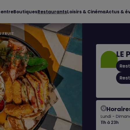
centre
Boutiques
Restaurants
Loisirs & Cinéma
Actus & 
U FRUIT
LE 
Res
Res
Horaire
Lundi - Dima
11h à 23h